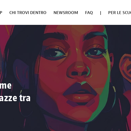
PP
CHI TROVI DENTRO
NEWSROOM
FAQ
|
PER LE SCU
ome
azze tra