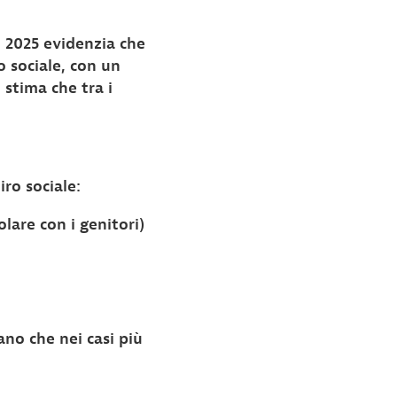
o 2025 evidenzia che
o sociale, con un
i stima che tra i
iro sociale:
olare con i genitori)
no che nei casi più