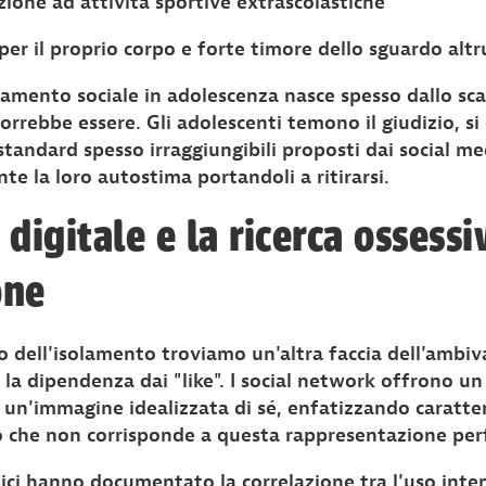
zione ad attività sportive extrascolastiche
per il proprio corpo e forte timore dello sguardo altr
lamento sociale in adolescenza nasce spesso dallo sca
 vorrebbe essere. Gli adolescenti temono il giudizio, s
andard spesso irraggiungibili proposti dai social me
 la loro autostima portandoli a ritirarsi.
digitale e la ricerca ossessi
one
 dell'isolamento troviamo un'altra faccia dell'ambival
e la dipendenza dai "like". I social network offrono u
 un'immagine idealizzata di sé, enfatizzando caratter
 che non corrisponde a questa rappresentazione per
fici hanno documentato la correlazione tra l'uso inten