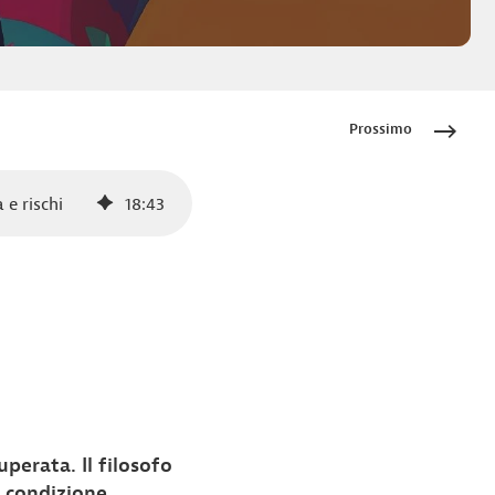
Prossimo
e rischi
18
:
43
uperata. Il filosofo
a condizione