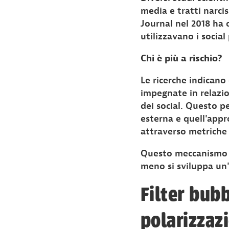
media e tratti narci
Journal nel 2018 ha o
utilizzavano i social 
Chi è più a rischio?
Le ricerche indicano
impegnate in relazion
dei social. Questo p
esterna e quell'appr
attraverso metriche 
Questo meccanismo al
meno si sviluppa un'
Filter bubb
polarizzaz