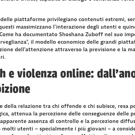
i delle piattaforme privilegiano contenuti estremi, sen
uesti massimizzano l'interazione degli utenti e quindi
 Come ha documentato Shoshana Zuboff nel suo impo
orveglianza", il modello economico delle grandi piatta
ione dell'attenzione attraverso la previsione e la m
ri.
h e violenza online: dall'a
bizione
 della relazione tra chi offende e chi subisce, resa po
ca, attenua la percezione delle conseguenze delle pr
'apparente assenza di controllo e la percezione diffu
 molti utenti – specialmente i più giovani – a conside