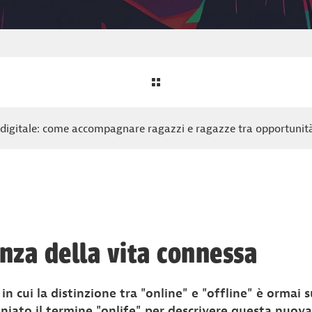
a digitale: come accompagnare ragazzi e ragazze tra opportunità 
nza della vita connessa
n cui la distinzione tra "online" e "offline" è ormai s
oniato il termine "onlife" per descrivere questa nuov