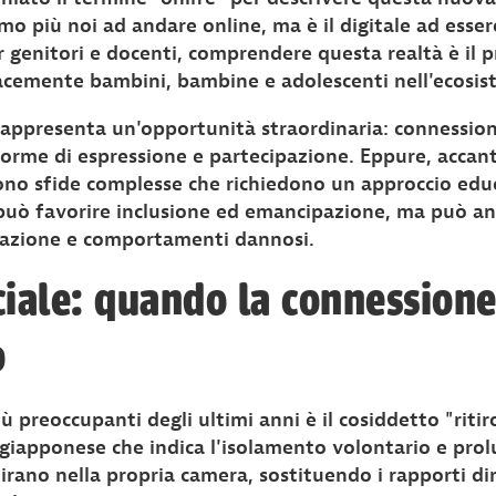
amo più noi ad andare online, ma è il digitale ad ess
er genitori e docenti, comprendere questa realtà è il 
cemente bambini, bambine e adolescenti nell'ecosist
rappresenta un'opportunità straordinaria: connession
orme di espressione e partecipazione. Eppure, accan
ono sfide complesse che richiedono un approccio edu
 può favorire inclusione ed emancipazione, ma può a
zazione e comportamenti dannosi.
ociale: quando la connession
o
 preoccupanti degli ultimi anni è il cosiddetto "ritiro
giapponese che indica l'isolamento volontario e prol
tirano nella propria camera, sostituendo i rapporti dir