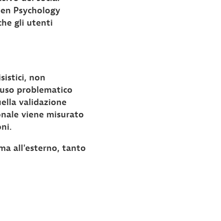
Open Psychology
che gli utenti
sistici, non
n uso problematico
ella validazione
onale viene misurato
ni.
ma all'esterno, tanto