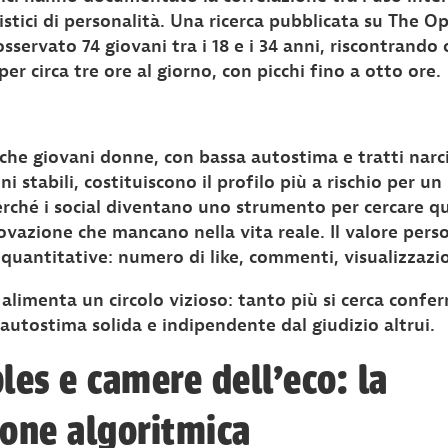
sistici di personalità. Una ricerca pubblicata su The 
sservato 74 giovani tra i 18 e i 34 anni, riscontrando 
per circa tre ore al giorno, con picchi fino a otto ore.
 che giovani donne, con bassa autostima e tratti narci
i stabili, costituiscono il profilo più a rischio per u
erché i social diventano uno strumento per cercare qu
ovazione che mancano nella vita reale. Il valore pers
quantitative: numero di like, commenti, visualizzazio
imenta un circolo vizioso: tanto più si cerca confer
autostima solida e indipendente dal giudizio altrui.
les e camere dell'eco: la
ione algoritmica