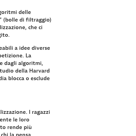
oritmi delle
(bolle di filtraggio)
izzazione, che ci
ito.
abili a idee diverse
petizione. La
 dagli algoritmi,
tudio della Harvard
dia blocca o esclude
izzazione. I ragazzi
ente le loro
sto rende più
 chi la pensa