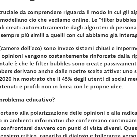
uciale da comprendere riguarda il modo in cui gli alg
modellano ciò che vediamo online. Le "filter bubbles" 
li creati automaticamente dagli algoritmi di personal
empre più simili a quelli con cui abbiamo già interag
camere dell'eco) sono invece sistemi chiusi e imperme
e opinioni vengono costantemente rinforzate dalla ri
ale è che le filter bubbles sono create passivamente
ers derivano anche dalle nostre scelte attive: uno s
020 ha mostrato che il 45% degli utenti di social me
enuti e profili non in linea con le proprie idee.
 problema educativo?
rtano alla polarizzazione delle opinioni e alla radical
no in ambienti informativi che confermano continuam
confrontarsi davvero con punti di vista diversi. Que
pensiero critico, capacità di dialogo e tolleranza verso