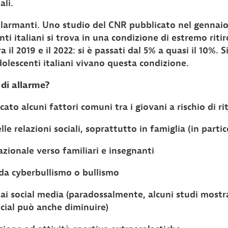
ali.
 allarmanti. Uno studio del CNR pubblicato nel gennai
nti italiani si trova in una condizione di estremo ritir
 il 2019 e il 2022: si è passati dal 5% a quasi il 10%. S
dolescenti italiani vivano questa condizione.
 di allarme?
cato alcuni fattori comuni tra i giovani a rischio di rit
lle relazioni sociali, soprattutto in famiglia (in partic
azionale verso familiari e insegnanti
da cyberbullismo o bullismo
ai social media (paradossalmente, alcuni studi mostra
ocial può anche diminuire)