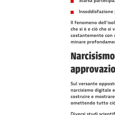
Scarsa partecipa
Insoddisfazione 
Il fenomeno dell'iso
che si è e ciò che si
costantemente con st
minare profondamente
Narcisismo 
approvazi
Sul versante opposto
narcisismo digitale 
costruire e mostrare
omettendo tutto ciò
Diversi studi scienti