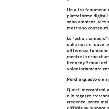
Un altro fenomeno cr
piattaforme digitali 
sono ambienti virtua
mostrano contenuti s
Le "echo chambers" (
dalle nostre, dove l
differenza fondament
mentre le echo chamb
Kennedy School del 2
volontariamente cont
Perché questo è un
Questi meccanismi po
e le ragazze cresco
credenze, senza mai 
difficile sviluppare 