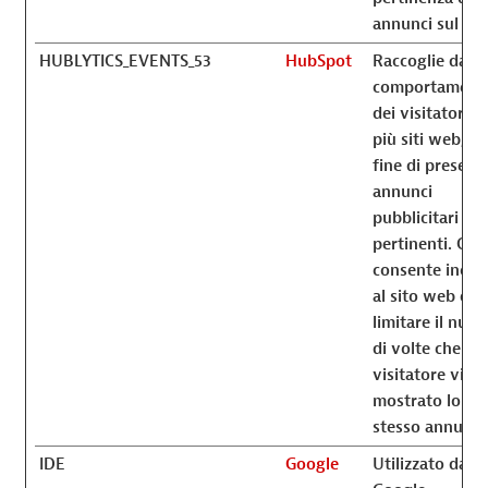
annunci sul sit
HUBLYTICS_EVENTS_53
HubSpot
Raccoglie dati 
comportament
dei visitatori d
più siti web, al
fine di present
annunci
pubblicitari più
pertinenti. Ciò
consente inoltr
al sito web di
limitare il num
di volte che un
visitatore vien
mostrato lo
stesso annunci
IDE
Google
Utilizzato da