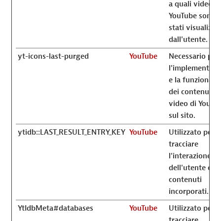
a quali video
YouTube sono
stati visualizzat
dall'utente.
yt-icons-last-purged
YouTube
Necessario per
l'implementazi
e la funzionalit
dei contenuti
video di YouTu
sul sito.
ytidb::LAST_RESULT_ENTRY_KEY
YouTube
Utilizzato per
tracciare
l'interazione
dell'utente con 
contenuti
incorporati.
YtIdbMeta#databases
YouTube
Utilizzato per
tracciare