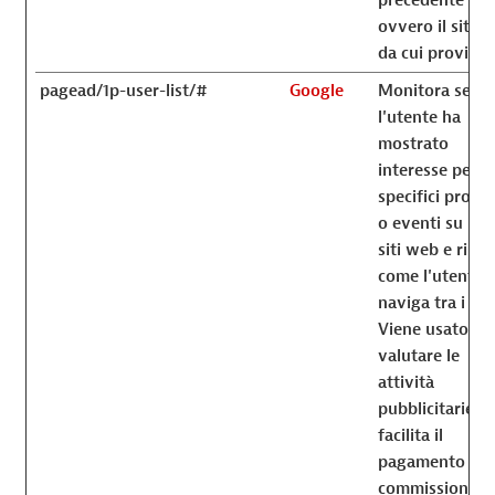
ovvero il sito 
da cui proviene
pagead/1p-user-list/#
Google
Monitora se
l'utente ha
mostrato
interesse per
specifici prodot
o eventi su più
siti web e rilev
come l'utente
naviga tra i siti
Viene usato pe
valutare le
attività
pubblicitarie e
facilita il
pagamento del
commissioni per