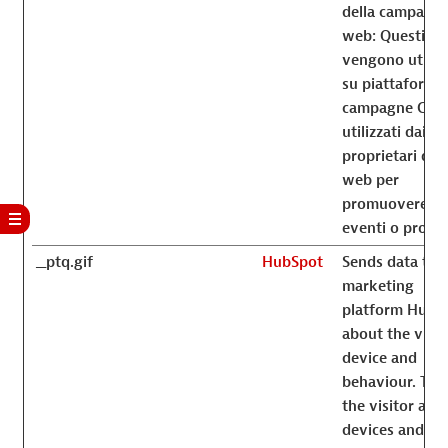
della campagn
web: Questi da
vengono utilizz
su piattaforme 
campagne CR
utilizzati dai
proprietari dei 
web per
promuovere
eventi o prodot
__ptq.gif
HubSpot
Sends data to 
marketing
platform Hubs
about the visit
device and
behaviour. Tra
the visitor acr
devices and