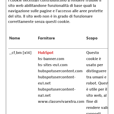
I cookie necessari contribuiscono a rendere fruibile il
sito web abilitandone funzionalità di base quali la
navigazione sulle pagine e l'accesso alle aree protette
del sito. Il sito web non è in grado di funzionare
correttamente senza questi cookie.
Nome
Fornitore
Scopo
__cf_bm [x14]
HubSpot
Questo
hs-banner.com
cookie è
hs-sites-eu1.com
usato per
hubspotusercontent.com
distinguere
hubspotusercontent-
tra umani e
eu1.net
robot. Questo
hubspotusercontent-
è utile per il
na1.net
sito web, al
www.classevivaextra.com
fine di
rendere validi
rapporti