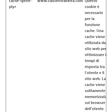
cache-sprite-
www.classevivaextra.com
Questo
plyr
cookie è
necessario
per la
funzione
cache. Una
cache viene
utilizzata dal
sito web per
ottimizzare i
tempi di
risposta tra
l'utente e il
sito web. La
cache viene
solitamente
memorizzata
sul browser
dell'utente.