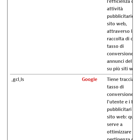
l'efficienza dell
attività
pubblicitarie de
sito web,
attraverso la
raccolta di dati
tasso di
conversione de
annunci del sit
su più siti web.
_gcl_ls
Google
Tiene traccia de
tasso di
conversione tr
l'utente e i ba
pubblicitari sul
sito web: ques
serve a
ottimizzare la
pertinenza degl