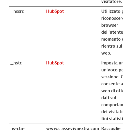
visitatore.
__hssrc
HubSpot
Utilizzato per
riconoscere il
browser
dell'utente al
momento del
rientro sul sit
web.
__hstc
HubSpot
Imposta un ID
univoco per la
sessione. Ciò
consente al si
web di ottene
dati sul
comportamen
dei visitatori 
fini statistici.
hs-cta-
www.classevivaextra.com
Raccoglie