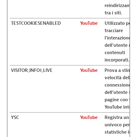
reindirizzamen
tra i siti.
TESTCOOKIESENABLED
YouTube
Utilizzato per
tracciare
l'interazione
dell'utente con 
contenuti
incorporati.
VISITOR_INFO1_LIVE
YouTube
Prova a stimare
velocità della
connessione
dell'utente su
pagine con vid
YouTube integra
YSC
YouTube
Registra un ID
univoco per
statistiche lega