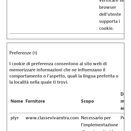
verificare se il
browser
dell'utente
supporta i
cookie.
Preferenze (1)
I cookie di preferenza consentono al sito web di
memorizzare informazioni che ne influenzano il
comportamento o l'aspetto, quali la lingua preferita o
la località nella quale ti trovi.
Dura
Nome
Fornitore
Scopo
mass
arch
plyr
www.classevivaextra.com
Necessario per
Persi
l'implementazione