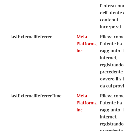
l'interazione
dell'utente con 
contenuti
incorporati.
lastExternalReferrer
Meta
Rileva come
Platforms,
l'utente ha
Inc.
raggiunto il sit
internet,
registrando il 
precedente UR
ovvero il sito 
da cui proviene
lastExternalReferrerTime
Meta
Rileva come
Platforms,
l'utente ha
Inc.
raggiunto il sit
internet,
registrando il 
precedente UR