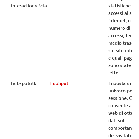
interactions#cta
statistiche sug
accessi al sito
internet, com
numero di
accessi, temp
medio trascor
sul sito intern
e quali pagine
sono state
lette.
hubspotutk
HubSpot
Imposta un ID
univoco per la
sessione. Ciò
consente al si
web di ottene
dati sul
comportamen
dei visitatori 