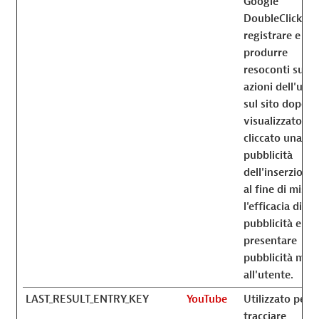
Google
DoubleClick pe
registrare e
produrre
resoconti sulle
azioni dell'ute
sul sito dopo a
visualizzato o
cliccato una del
pubblicità
dell'inserzionis
al fine di misur
l'efficacia di un
pubblicità e
presentare
pubblicità mira
all'utente.
LAST_RESULT_ENTRY_KEY
YouTube
Utilizzato per
tracciare