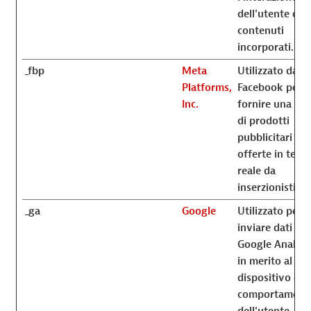
dell'utente con 
contenuti
incorporati.
_fbp
Meta
Utilizzato da
Platforms,
Facebook per
Inc.
fornire una ser
di prodotti
pubblicitari co
offerte in tem
reale da
inserzionisti ter
_ga
Google
Utilizzato per
inviare dati a
Google Analyti
in merito al
dispositivo e al
comportament
dell'utente. Ti