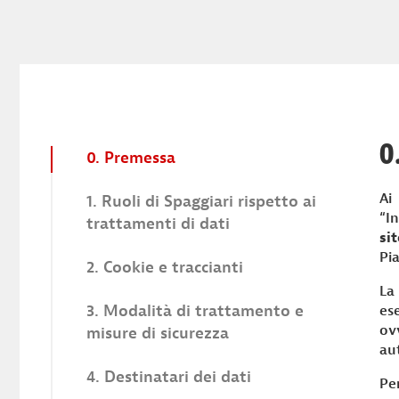
0
0. Premessa
Ai
1. Ruoli di Spaggiari rispetto ai
“I
trattamenti di dati
si
Pia
2. Cookie e traccianti
1.1 Responsabile della protezione
dei dati
La
3. Modalità di trattamento e
es
ov
misure di sicurezza
au
4. Destinatari dei dati
Pe