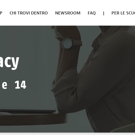
PP
CHI TROVI DENTRO
NEWSROOM
FAQ
|
PER LE SCU
acy
 e 14