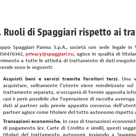
. Ruoli di Spaggiari rispetto ai tr
uppo Spaggiari Parma S.p.A., società con sede legale in Vi
150470342,
privacy@spaggiari.eu
, agisce in qualità di tito
ferimento a tutte le attività di trattamento di dati eseguite
nerale sono le seguenti:
Acquisti beni e servizi tramite fornitori terzi.
Una vo
acquistare, solitamente l’utente viene reindirizzato sul s
trattamento separato, si occuperà di fornire apposita info
casi è però possibile che l’operazione di raccolta avvenga 
dati al partner solo previo apposito consenso dell’utente
partner agisce come titolare del tutto autonomo rispetto a
Transazioni economiche.
In caso di transazioni economich
di pagamento (es: Carte di Credito e simili), questi sogge
titolari del trattamento autonomi, inviando a Spaggiar