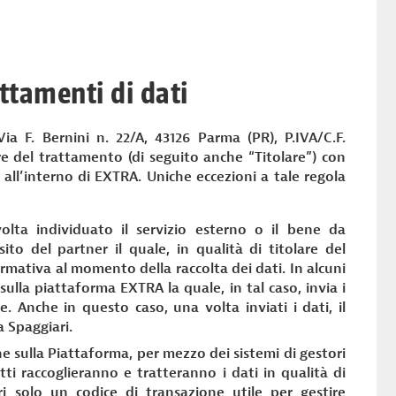
attamenti di dati
a F. Bernini n. 22/A, 43126 Parma (PR), P.IVA/C.F.
lare del trattamento (di seguito anche “Titolare”) con
 all’interno di EXTRA. Uniche eccezioni a tale regola
lta individuato il servizio esterno o il bene da
ito del partner il quale, in qualità di titolare del
rmativa al momento della raccolta dei dati. In alcuni
sulla piattaforma EXTRA la quale, in tal caso, invia i
. Anche in questo caso, una volta inviati i dati, il
 Spaggiari.
e sulla Piattaforma, per mezzo dei sistemi di gestori
tti raccoglieranno e tratteranno i dati in qualità di
i solo un codice di transazione utile per gestire