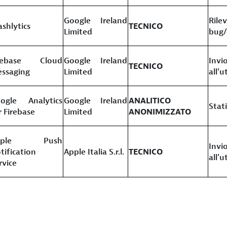
Google Ireland
Rile
ashlytics
TECNICO
Limited
bug/
irebase Cloud
Google Ireland
Invi
TECNICO
ssaging
Limited
all'
ogle Analytics
Google Ireland
ANALITICO
Stati
r Firebase
Limited
ANONIMIZZATO
pple Push
Invi
tification
Apple Italia S.r.l.
TECNICO
all'
rvice