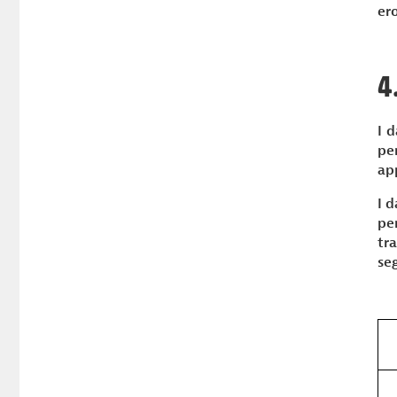
ero
4
I 
pe
ap
I d
pe
tr
se