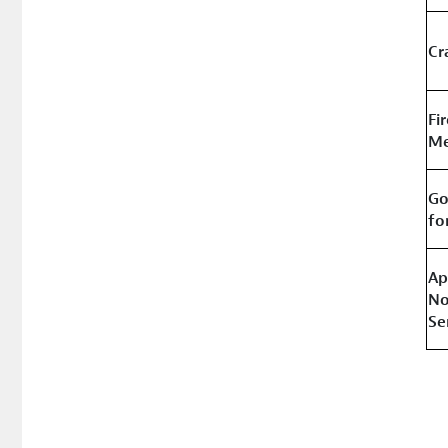
Cr
F
Me
Go
fo
A
No
Se