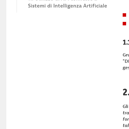
Sistemi di Intelligenza Artificiale
Finalità e modalità di
funzionamento
Ruoli nel trattamento
1.
Proprietà e trattamento dei dati
Gr
"D
ges
Conservazione dei dati
Trasferimenti internazionali e
2
Data Residency
Gl
tr
for
tal