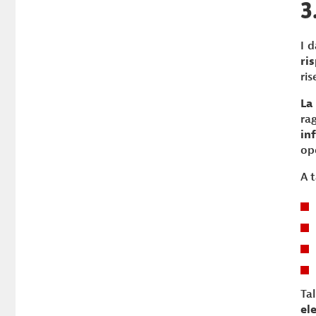
3
I 
ri
ris
La
ra
in
ope
A 
Ta
el