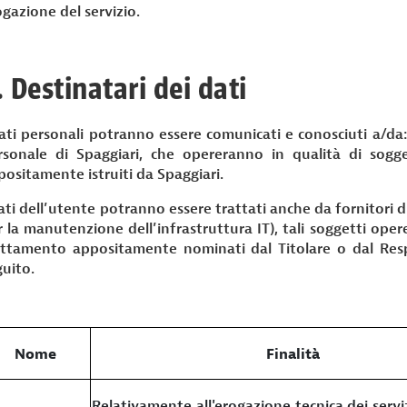
gazione del servizio.
. Destinatari dei dati
dati personali potranno essere comunicati e conosciuti a/da:
rsonale di Spaggiari, che opereranno in qualità di sogge
positamente istruiti da Spaggiari.
ati dell’utente potranno essere trattati anche da fornitori di 
r la manutenzione dell’infrastruttura IT), tali soggetti oper
attamento appositamente nominati dal Titolare o dal Respon
guito.
Nome
Finalità
Relativamente all'erogazione tecnica dei servi