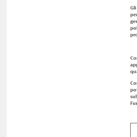
Gli
pe
ge
pol
pr
Co
ap
qu
Co
po
su
Fun