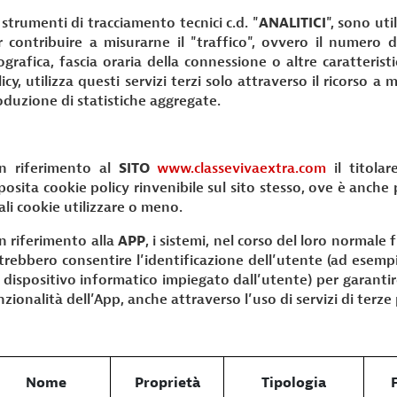
 strumenti di tracciamento tecnici c.d. "
ANALITICI
", sono uti
r contribuire a misurarne il "traffico", ovvero il numero d
ografica, fascia oraria della connessione o altre caratterist
icy, utilizza questi servizi terzi solo attraverso il ricorso a
oduzione di statistiche aggregate.
n riferimento al
SITO
www.classevivaextra.com
il titolar
posita cookie policy rinvenibile sul sito stesso, ove è anche
ali cookie utilizzare o meno.
n riferimento alla
APP
, i sistemi, nel corso del loro normal
trebbero consentire l’identificazione dell’utente (ad esemp
l dispositivo informatico impiegato dall’utente) per garanti
zionalità dell’App, anche attraverso l’uso di servizi di terze 
Nome
Proprietà
Tipologia