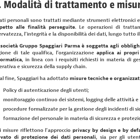
. Modalità di trattamento e misur
dati personali sono trattati mediante strumenti elettronici e
spetto alle finalità perseguite
. Le operazioni di tratt
ervatezza, l’integrità e la disponibilità dei dati, lungo tutto i
 società Gruppo Spaggiari Parma è soggetta agli obblighi 
gione di tale qualifica, l’organizzazione
applica ai propri
formatica
, in linea con i requisiti richiesti in materia di ge
rativa e sicurezza della supply chain.
tal fine, Spaggiari ha adottato
misure tecniche e organizzat
Policy di autenticazione degli utenti;
monitoraggio continuo dei sistemi, logging delle attività 
procedure formalizzate per la gestione degli incidenti di si
formazione del personale in materia di sicurezza e protezio
li misure riflettono l’approccio
privacy by design e by def
evato di protezione dei dati personali
, sia per gli uten