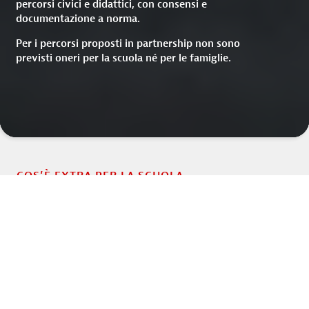
percorsi civici e didattici, con consensi e
documentazione a norma.
Per i percorsi proposti in partnership non sono
previsti oneri per la scuola né per le famiglie.
COS’È EXTRA PER LA SCUOLA
Un’app gratuita, e un canale diretto
con studenti e famiglie
EXTRA non è una piattaforma da adottare né un costo da
mettere a bilancio. È l’app che studenti e famiglie hanno
già in tasca, e che la scuola può usare per farsi sentire.