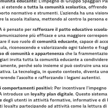
comunità educante:
L'impegno di Gruppo Spaggiari Par
a si estende a
tutta la comunità scolastica
, offrendo
orto normativo e strumenti. L'azienda ha una vision
e la scuola italiana, mettendo al centro la persona e 
A è pensato per
rafforzare il patto educativo scuola
municazione più efficace e una maggiore corresponsa
vare il suo ruolo di
comunità educante
, capace di acc
aula, riconoscendo e valorizzando ogni talento e fragil
enso di comunità e appartenenza
che la frammentazion
giari invita tutta la comunità educante a condividere
vamente, perché solo insieme si può costruire una sc
rativa. La tecnologia, in questo contesto, diventa un
vorendo l'ascolto e rafforzando i legami autentici.
i comportamenti positivi:
Per incentivare l'impegno 
A introduce un
loyalty plan digitale
. Questo sistem
e
degli utenti in attività formative, informative e di 
 loyalty partecipando ad attività come la lettura di