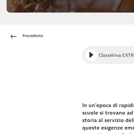
Precedente
ClasseViva EXTRA:
In un'epoca di rapid
scuole si trovano a
storia al servizio d
queste esigenze emer