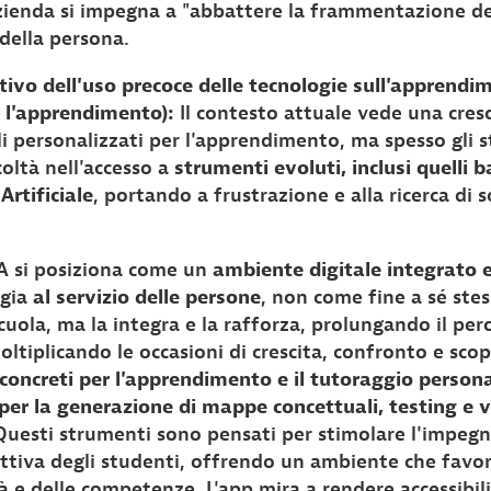
azienda si impegna a "abbattere la frammentazione dei 
 della persona.
ivo dell'uso precoce delle tecnologie sull'apprendi
 l'apprendimento):
Il contesto attuale vede una cres
li personalizzati per l'apprendimento, ma spesso gli s
coltà nell'accesso a
strumenti evoluti, inclusi quelli b
Artificiale
, portando a frustrazione e alla ricerca di 
A si posiziona come un
ambiente digitale integrato e
ogia
al servizio delle persone
, non come fine a sé stes
scuola, ma la integra e la rafforza, prolungando il pe
oltiplicando le occasioni di crescita, confronto e sco
concreti per l'apprendimento e il tutoraggio person
per la generazione di mappe concettuali, testing e v
Questi strumenti sono pensati per stimolare l'impegno,
ttiva degli studenti, offrendo un ambiente che favor
à e delle competenze. L'app mira a rendere accessibili 