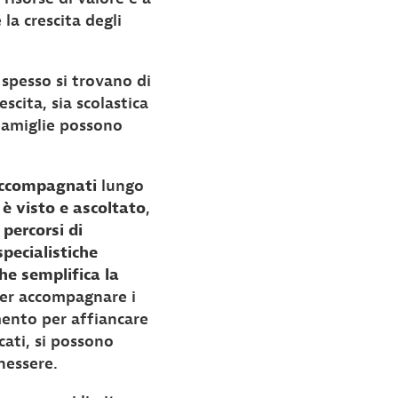
la crescita degli
 spesso si trovano di
escita, sia scolastica
 famiglie possono
accompagnati
lungo
è visto e ascoltato
,
e
percorsi di
pecialistiche
he semplifica la
 per accompagnare i
amento per affiancare
cati, si possono
nessere.