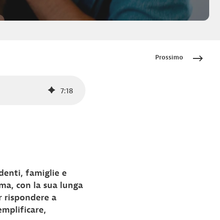
Prossimo
7
:
18
enti, famiglie e
ma, con la sua lunga
r rispondere a
mplificare,