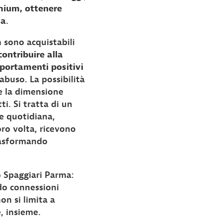
emium, ottenere
la
.
 sono acquistabili
contribuire alla
portamenti positivi
-abuso. La possibilità
 e la dimensione
i. Si tratta di un
e quotidiana,
oro volta, ricevono
trasformando
o Spaggiari Parma:
do connessioni
on si limita a
, insieme.