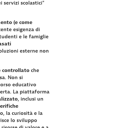
servizi scolastici"
mento (e come
cente esigenza di
tudenti e le famiglie
asati
soluzioni esterne non
 controllato
che
sa. Non si
rcorso educativo
perta. La piattaforma
alizzato
, inclusi un
erifiche
 la curiosità e la
isce lo sviluppo
risorse di valore e a