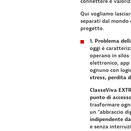
connettere e valoriz
Qui vogliamo lasciar
separati dal mondo d
progetto.
1. Problema del
oggi è caratteri
operano in silos 
elettronico, app
ognuno con logic
stress, perdita 
ClasseViva EXT
punto di access
trasformare ogni
un "abbraccio di
indipendente dal
e senza interruz