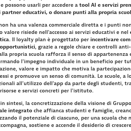
, e possono usarli per accedere a
tool AI e servizi pr
di partner educativi, o donare punti alla propria scuo
on ha una valenza commerciale diretta e i punti non
o valore risiede nell'accesso ai servizi educativi e nel
tica
. Il loyalty plan è progettato per
incentivare com
 opportunistici
, grazie a regole chiare e controlli anti
alla propria scuola rafforza il senso di appartenenza
ormando l'impegno individuale in un beneficio per tutt
zione, valore e impatto che motiva la partecipazion
ressi e promuove un senso di comunità. Le scuole, a l
ionali all'utilizzo dell'app da parte degli studenti, 
isorse e servizi concreti per l'istituto.
in sintesi, la concretizzazione della visione di Grupp
ale integrato
che affianca studenti e famiglie, crean
izzando il potenziale di ciascuno, per una scuola che n
compagna, sostiene e accende il desiderio di crescere