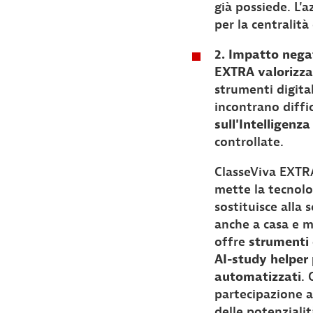
già possiede. L'
per la centralità
2. Impatto negat
EXTRA valorizza
strumenti digita
incontrano diffi
sull'Intelligenza 
controllate.
ClasseViva EXTR
mette la tecnol
sostituisce alla 
anche a casa e m
offre
strumenti 
AI-study helper 
automatizzati
. 
partecipazione a
delle potenzialit