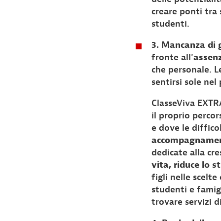
creare ponti tra 
studenti.
3. Mancanza di 
fronte all'
assenz
che personale. L
sentirsi sole nel
ClasseViva EXTRA
il proprio perco
e dove le diffic
accompagnamento 
dedicate alla cre
vita, riduce lo s
figli nelle scelt
studenti e famigl
trovare servizi 