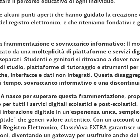
zare il percorso educativo di ogni individuo.
e alcuni punti aperti che hanno guidato la creazione 
el registro elettronico, e che riteniamo fondativi e g
la frammentazione e sovraccarico informativo:
Il mo
zzato da una
molteplicità di piattaforme e servizi dig
separati. Studenti e genitori si ritrovano a dover nav
 di studio, piattaforme di tutoraggio e strumenti per 
he, interfacce e dati non integrati. Questa
disaggre
di tempo, sovraccarico informativo e una discontinui
RA nasce per superare questa frammentazione
, pro
o
per tutti i servizi digitali scolastici e post-scolastici.
 interazione digitale in un'
esperienza unica, semplic
gitale" che generi valore autentico. Con un
account un
 Registro Elettronico
, ClasseViva EXTRA garantisce u
ioni, diventando un gateway per usufruire anche dei s