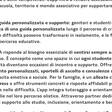
scuola, territorio e mondo associativo per supportare 
guida personalizzata e supporto:
genitori e studenti
a di una guida personalizzata
lungo il percorso di cr
e difficoltà possono trasformarsi in isolamento, e le
 percorso educativo.
 risponde al bisogno essenziale di
sentirsi sempre 
rso. È concepito come uno spazio in cui
ogni studente 
oltà diventano occasioni di incontro e supporto. Offr
personalizzati, sportelli di ascolto e consulenze s
scita emotiva e sociale. Per le famiglie, è un
alleato c
tress
e offre strumenti concreti e risposte affidabili
e e nelle difficoltà. L'app integra tutoraggio e orient
ie nel loro percorso olistico. Attraverso partner dedi
di supporto allo studio, inclusione, orientamento e be