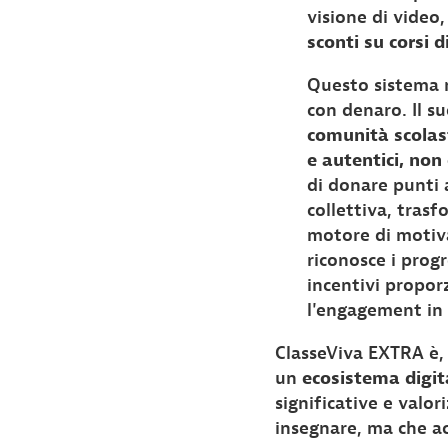
visione di video
sconti su corsi 
Questo sistema n
con denaro. Il su
comunità scolas
e autentici, non
di donare punti 
collettiva, trasf
motore di motiva
riconosce i prog
incentivi proporz
l'engagement in r
ClasseViva EXTRA è, 
un
ecosistema digit
significative e valor
insegnare, ma che ac