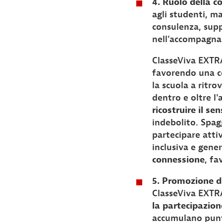
4. Ruolo della 
agli studenti, m
consulenza, supp
nell'accompagnar
ClasseViva EXTR
favorendo una co
la scuola a ritro
dentro e oltre l'
ricostruire il s
indebolito. Spag
partecipare atti
inclusiva e gene
connessione
, fa
5. Promozione d
ClasseViva EXTR
la partecipazion
accumulano punti