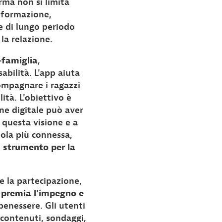
ma non si limita
 formazione,
e di lungo periodo
la relazione.
-famiglia
,
bilità. L'app aiuta
ompagnare i ragazzi
ità. L'obiettivo è
e digitale può aver
 questa visione e a
uola più connessa,
o
strumento per la
e la partecipazione,
a
premia l'impegno e
benessere. Gli utenti
 contenuti, sondaggi,