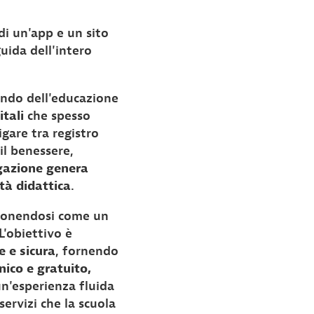
di un'app e un sito
uida dell'intero
ndo dell'educazione
itali
che spesso
igare tra registro
il benessere,
gazione genera
tà didattica
.
ponendosi come un
 L'obiettivo è
e e sicura
, fornendo
ico e gratuito,
n'esperienza fluida
ervizi che la scuola